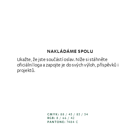
NAKLÁDÁME SPOLU
Ukažte, že jste součástí oslav. Níže si stáhněte 
oficiální loga a zapojte je do svých výloh, příspěvků i 
projektů.
CMYK:
 88 / 45 / 85 / 54
RGB:
 8 / 66 / 42
PANTONE:
 7484 C