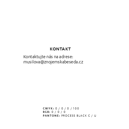
KONTAKT
Kontaktujte nás na adrese: 
musilova@znojemskabeseda.cz
CMYK:
 0 / 0 / 0 / 100
RGB:
 0 / 0 / 0
PANTONE:
 PROCESS BLACK C / U