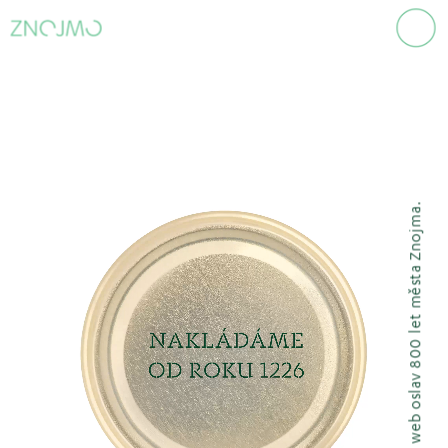
Oficiální web oslav 800 let města Znojma.